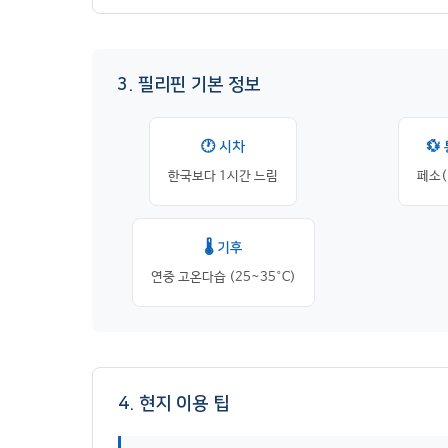
3. 필리핀 기본 정보
🕐 시차
💱
한국보다 1시간 느림
페소(
🌡️ 기후
연중 고온다습 (25~35°C)
4. 현지 이용 팁