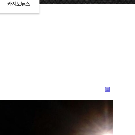
카지노뉴스
list_alt