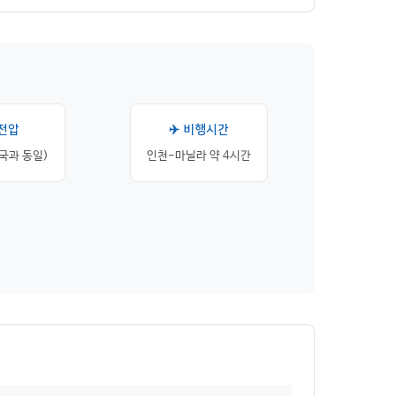
 전압
✈️ 비행시간
한국과 동일)
인천-마닐라 약 4시간