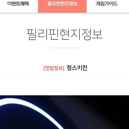
이벤트혜택
필리핀현지정보
게임가이드
필리핀현지정보
정스키친
[맛집정보]