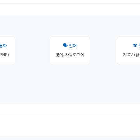
 통화
🗣️ 언어
🔌
PHP)
영어, 타갈로그어
220V (