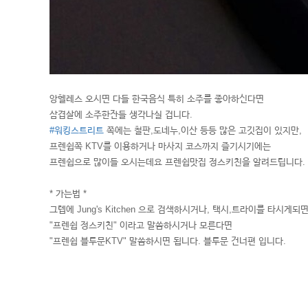
앙헬레스 오시면 다들 한국음식 특히 소주를 좋아하신다면
삼겹살에 소주한잔들 생각나실 겁니다.
#워킹스트리트
쪽에는 철판,도네누,이산 등등 많은 고깃집이 있지만,
프렌쉽쪽 KTV를 이용하거나 마사지 코스까지 즐기시기에는
프렌쉽으로 많이들 오시는데요 프렌쉽맛집 정스키친을 알려드립니다.
* 가는법 *
그렙에 Jung's Kitchen 으로 검색하시거나, 택시,트라이를 타시게되
"프렌쉽 정스키친" 이라고 말씀하시거나 모른다면
"프렌쉽 블루문KTV" 말씀하시면 됩니다. 블루문 건너편 입니다.