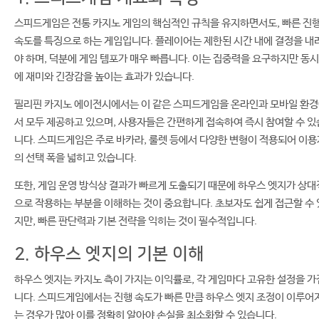
스피드게임은 전통 카지노 게임의 핵심적인 규칙을 유지하면서도, 빠른 진
속도를 특징으로 하는 게임입니다. 플레이어는 제한된 시간 내에 결정을 내
야 하며, 덕분에 게임 템포가 매우 빠릅니다. 이는 집중력을 요구하지만 동시
에 재미와 긴장감을 높이는 효과가 있습니다.
필리핀 카지노 에이전시에서는 이 같은 스피드게임을 온라인과 모바일 환
서 모두 제공하고 있으며, 사용자들은 간편하게 접속하여 즉시 참여할 수 있
니다. 스피드게임은 주로 바카라, 룰렛 등에서 다양한 변형이 적용되어 이용
의 선택 폭을 넓히고 있습니다.
또한, 게임 운영 방식상 결과가 빠르게 도출되기 때문에 하우스 엣지가 상대
으로 작용하는 부분을 이해하는 것이 중요합니다. 초보자도 쉽게 접근할 수 
지만, 빠른 판단력과 기본 전략을 익히는 것이 필수적입니다.
2. 하우스 엣지의 기본 이해
하우스 엣지는 카지노 측이 가지는 이익률로, 각 게임마다 고유한 설정을 가
니다. 스피드게임에서는 진행 속도가 빠른 만큼 하우스 엣지 조정이 이루어
는 경우가 많아 이를 정확히 알아야 손실을 최소화할 수 있습니다.