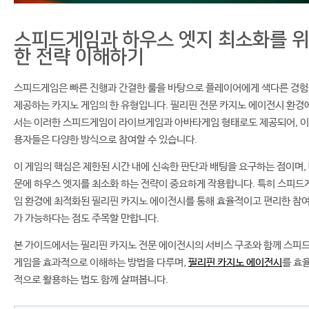
스피드게임과 하우스 엣지 최소화를 위
한 전략 이해하기
스피드게임은 빠른 진행과 간결한 룰을 바탕으로 플레이어에게 색다른 경
제공하는 카지노 게임의 한 유형입니다. 필리핀 전문 카지노 에이전시 환경
서는 이러한 스피드게임이 라이브게임과 아바타게임 형태로도 제공되어, 이
용자들은 다양한 방식으로 참여할 수 있습니다.
이 게임의 핵심은 제한된 시간 내에 신속한 판단과 배팅을 요구하는 점이며,
문에 하우스 엣지를 최소화 하는 전략이 중요하게 작용합니다. 특히 스피드
임 환경에 최적화된 필리핀 카지노 에이전시를 통해 효율적이고 편리한 참
가 가능하다는 점도 주목할 만합니다.
본 가이드에서는 필리핀 카지노 전문 에이전시의 서비스 구조와 함께 스피
게임을 효과적으로 이해하는 방법을 다루며,
필리핀 카지노 에이전시
를 효
적으로 활용하는 법도 함께 살펴봅니다.