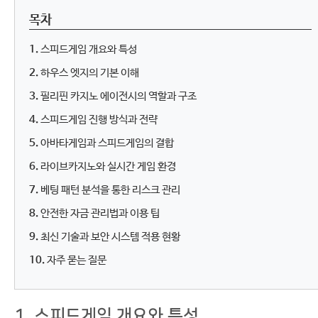
목차
1.
스피드게임 개요와 특성
2.
하우스 엣지의 기본 이해
3.
필리핀 카지노 에이전시의 역할과 구조
4.
스피드게임 진행 방식과 전략
5.
아바타게임과 스피드게임의 결합
6.
라이브카지노와 실시간 게임 환경
7.
베팅 패턴 분석을 통한 리스크 관리
8.
안전한 자금 관리법과 이용 팁
9.
최신 기술과 보안 시스템 적용 현황
10.
자주 묻는 질문
1. 스피드게임 개요와 특성