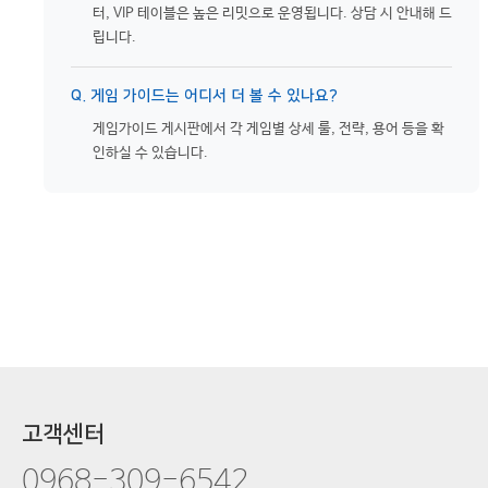
터, VIP 테이블은 높은 리밋으로 운영됩니다. 상담 시 안내해 드
립니다.
Q. 게임 가이드는 어디서 더 볼 수 있나요?
게임가이드 게시판에서 각 게임별 상세 룰, 전략, 용어 등을 확
인하실 수 있습니다.
고객센터
0968-309-6542