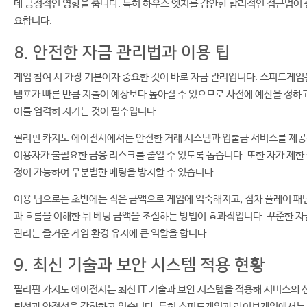
데 긍정적인 영향을 줍니다. 특히 하우스 엣지를 감안한 합리적인 접근법이 
요합니다.
8. 안전한 자금 관리법과 이용 팁
게임 참여 시 가장 기본이자 중요한 것이 바로 자금 관리입니다. 스피드게임
템포가 빠른 만큼 지출이 예상보다 높아질 수 있으므로 사전에 예산을 정하
이를 엄격히 지키는 것이 필수입니다.
필리핀 카지노 에이전시에서는 안전한 거래 시스템과 입출금 서비스를 제
이용자가 불필요한 금융 리스크를 줄일 수 있도록 돕습니다. 또한 자가 제한
정이 가능하여 무분별한 베팅을 방지할 수 있습니다.
이용 팁으로는 초반에는 적은 금액으로 게임에 익숙해지고, 점차 플레이 패
과 흐름을 이해한 뒤 베팅 금액을 조절하는 방법이 효과적입니다. 꾸준한 자
관리는 즐거운 게임 환경 유지에 큰 역할을 합니다.
9. 최신 기술과 보안 시스템 적용 현황
필리핀 카지노 에이전시는 최신 IT 기술과 보안 시스템을 적용해 서비스의 
뢰성과 안전성을 강화하고 있습니다. 특히 스피드게임과 라이브게임에서는