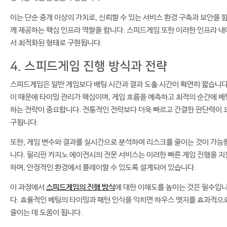
이는 단순 중개 이상의 가치로, 신뢰할 수 있는 서비스 환경 구축과 보안을 
께 제공하는 핵심 인프라 역할을 합니다. 스피드게임 또한 이러한 인프라 내
서 최적화된 형태로 구현됩니다.
4. 스피드게임 진행 방식과 전략
스피드게임은 일반 게임보다 배팅 시간과 결과 도출 시간이 확연히 짧습니다
이 때문에 타이밍 관리가 핵심이며, 게임 흐름을 예측하고 최적의 순간에 베
하는 전략이 중요합니다. 전통적인 전략보다 더욱 빠르고 간결한 판단력이 
구됩니다.
또한, 게임 변수와 결과를 실시간으로 분석하여 리스크를 줄이는 것이 가능
니다. 필리핀 카지노 에이전시의 전문 서비스는 이러한 빠른 게임 진행을 지
하며, 안정적인 환경에서 플레이할 수 있도록 설계되어 있습니다.
이 과정에서
스피드게임의 진행 방식
에 대한 이해도를 높이는 것은 필수입
다. 효율적인 베팅의 타이밍과 패턴 인식을 익히면 하우스 엣지를 효과적으
줄이는 데 도움이 됩니다.