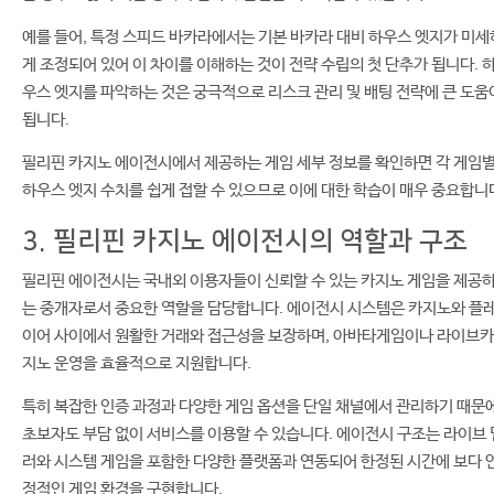
예를 들어, 특정 스피드 바카라에서는 기본 바카라 대비 하우스 엣지가 미세
게 조정되어 있어 이 차이를 이해하는 것이 전략 수립의 첫 단추가 됩니다. 
우스 엣지를 파악하는 것은 궁극적으로 리스크 관리 및 배팅 전략에 큰 도움
됩니다.
필리핀 카지노 에이전시에서 제공하는 게임 세부 정보를 확인하면 각 게임
하우스 엣지 수치를 쉽게 접할 수 있으므로 이에 대한 학습이 매우 중요합니
3. 필리핀 카지노 에이전시의 역할과 구조
필리핀 에이전시는 국내외 이용자들이 신뢰할 수 있는 카지노 게임을 제공
는 중개자로서 중요한 역할을 담당합니다. 에이전시 시스템은 카지노와 플
이어 사이에서 원활한 거래와 접근성을 보장하며, 아바타게임이나 라이브카
지노 운영을 효율적으로 지원합니다.
특히 복잡한 인증 과정과 다양한 게임 옵션을 단일 채널에서 관리하기 때문
초보자도 부담 없이 서비스를 이용할 수 있습니다. 에이전시 구조는 라이브 
러와 시스템 게임을 포함한 다양한 플랫폼과 연동되어 한정된 시간에 보다 
정적인 게임 환경을 구현합니다.