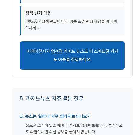
정책 변화 대응
PAGCOR 정책 변화에 따른 이용 조건 변경 사항을 미리 파
악하세요.
비에이전시가 엄선한 카지노 뉴스로 더 스마트한 카지
노 이용을 경험하세요.
5. 카지노뉴스 자주 묻는 질문
Q. 뉴스는 얼마나 자주 업데이트되나요?
중요한 소식이 있을 때마다 수시로 업데이트됩니다. 정기적으
로 확인하시면 최신 정보를 놓치지 않습니다.