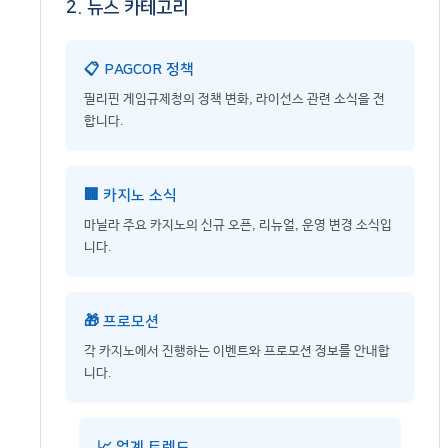
2. 뉴스 카테고리
📋 PAGCOR 정책
필리핀 게임규제청의 정책 변화, 라이선스 관련 소식을 전
합니다.
🏢 카지노 소식
마닐라 주요 카지노의 신규 오픈, 리뉴얼, 운영 변경 소식입
니다.
🎁 프로모션
각 카지노에서 진행하는 이벤트와 프로모션 정보를 안내합
니다.
📈 업계 트렌드