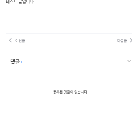
테스트 글입니다.
이전글
다음글
댓글
0
등록된 댓글이 없습니다.