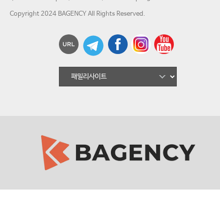
Copyright 2024 BAGENCY All Rights Reserved.