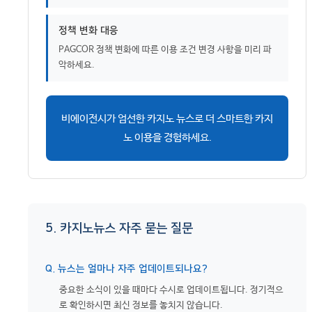
정책 변화 대응
PAGCOR 정책 변화에 따른 이용 조건 변경 사항을 미리 파
악하세요.
비에이전시가 엄선한 카지노 뉴스로 더 스마트한 카지
노 이용을 경험하세요.
5. 카지노뉴스 자주 묻는 질문
Q. 뉴스는 얼마나 자주 업데이트되나요?
중요한 소식이 있을 때마다 수시로 업데이트됩니다. 정기적으
로 확인하시면 최신 정보를 놓치지 않습니다.