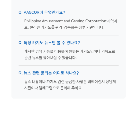
Q. PAGCOR이 무엇인가요?
Philippine Amusement and Gaming Corporation의 약자
로, 필리핀 카지노를 관리·감독하는 정부 기관입니다.
Q. 특정 카지노 뉴스만 볼 수 있나요?
게시판 검색 기능을 이용하여 원하는 카지노명이나 키워드로
관련 뉴스를 찾아보실 수 있습니다.
Q. 뉴스 관련 문의는 어디로 하나요?
뉴스 내용이나 카지노 관련 궁금한 사항은 비에이전시 상담게
시판이나 텔레그램으로 문의해 주세요.