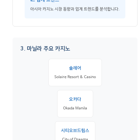
아시아 카지노 시장 동향과 업계 트렌드를 분석합니다.
3. 마닐라 주요 카지노
솔레어
Solaire Resort & Casino
오카다
Okada Manila
시티오브드림스
City of Dreams