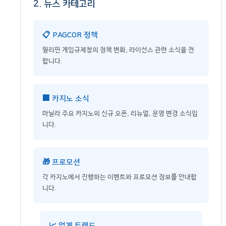
2. 뉴스 카테고리
📋 PAGCOR 정책
필리핀 게임규제청의 정책 변화, 라이선스 관련 소식을 전
합니다.
🏢 카지노 소식
마닐라 주요 카지노의 신규 오픈, 리뉴얼, 운영 변경 소식입
니다.
🎁 프로모션
각 카지노에서 진행하는 이벤트와 프로모션 정보를 안내합
니다.
📈 업계 트렌드