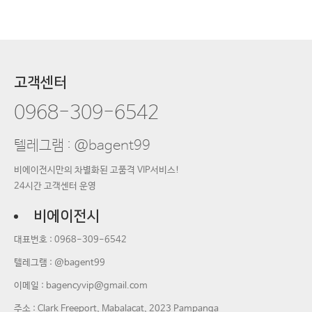
고객센터
0968-309-6542
텔레그램 : @bagent99
비에이전시만의 차별화된 고품격 VIP서비스!
24시간 고객센터 운영
비에이전시
대표번호 :
0968-309-6542
텔레그램 : @bagent99
이메일 :
bagencyvip@gmail.com
주소 : Clark Freeport, Mabalacat, 2023 Pampanga