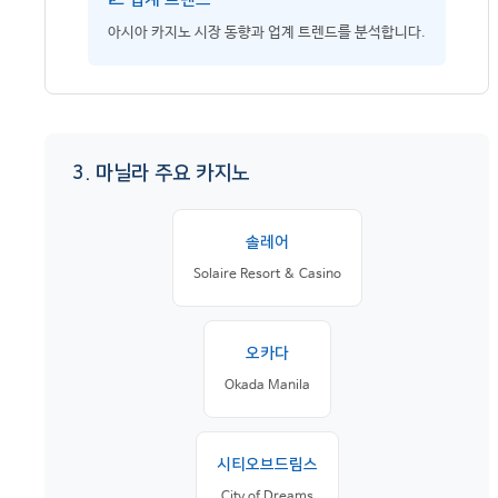
아시아 카지노 시장 동향과 업계 트렌드를 분석합니다.
3. 마닐라 주요 카지노
솔레어
Solaire Resort & Casino
오카다
Okada Manila
시티오브드림스
City of Dreams