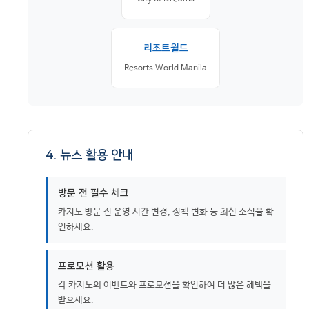
리조트월드
Resorts World Manila
4. 뉴스 활용 안내
방문 전 필수 체크
카지노 방문 전 운영 시간 변경, 정책 변화 등 최신 소식을 확
인하세요.
프로모션 활용
각 카지노의 이벤트와 프로모션을 확인하여 더 많은 혜택을
받으세요.