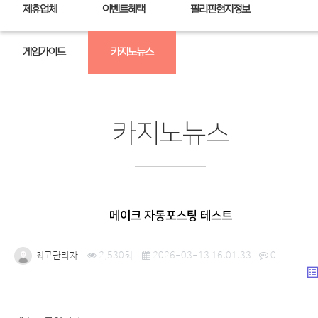
제휴업체
이벤트혜택
필리핀현지정보
게임가이드
카지노뉴스
카지노뉴스
메이크 자동포스팅 테스트
최고관리자
2,530회
2026-03-13 16:01:33
0
list_a
본문