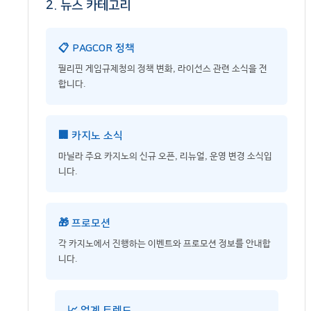
2. 뉴스 카테고리
📋 PAGCOR 정책
필리핀 게임규제청의 정책 변화, 라이선스 관련 소식을 전
합니다.
🏢 카지노 소식
마닐라 주요 카지노의 신규 오픈, 리뉴얼, 운영 변경 소식입
니다.
🎁 프로모션
각 카지노에서 진행하는 이벤트와 프로모션 정보를 안내합
니다.
📈 업계 트렌드