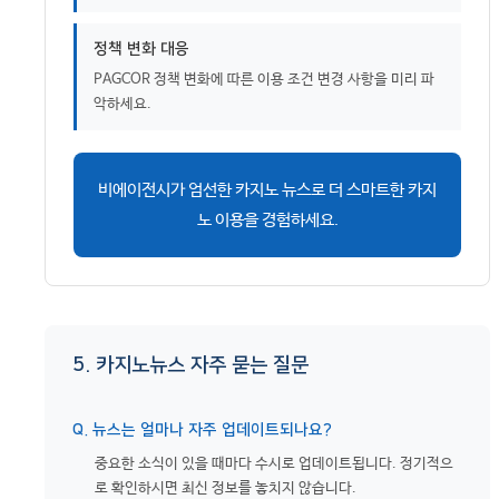
정책 변화 대응
PAGCOR 정책 변화에 따른 이용 조건 변경 사항을 미리 파
악하세요.
비에이전시가 엄선한 카지노 뉴스로 더 스마트한 카지
노 이용을 경험하세요.
5. 카지노뉴스 자주 묻는 질문
Q. 뉴스는 얼마나 자주 업데이트되나요?
중요한 소식이 있을 때마다 수시로 업데이트됩니다. 정기적으
로 확인하시면 최신 정보를 놓치지 않습니다.