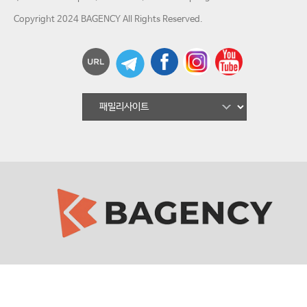
Copyright 2024 BAGENCY All Rights Reserved.