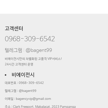
고객센터
0968-309-6542
텔레그램 : @bagent99
비에이전시만의 차별화된 고품격 VIP서비스!
24시간 고객센터 운영
비에이전시
대표번호 :
0968-309-6542
텔레그램 : @bagent99
이메일 :
bagencyvip@gmail.com
주소 : Clark Freeport, Mabalacat, 2023 Pampanga