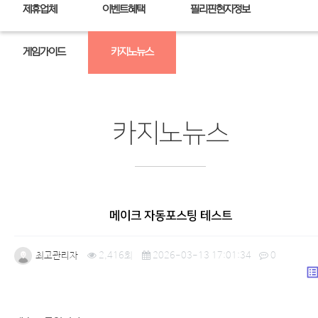
제휴업체
이벤트혜택
필리핀현지정보
게임가이드
카지노뉴스
카지노뉴스
메이크 자동포스팅 테스트
최고관리자
2,416회
2026-03-13 17:01:34
0
list_a
본문