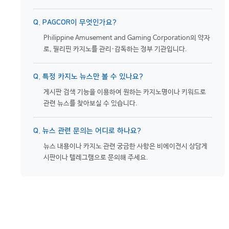
Q. PAGCOR이 무엇인가요?
Philippine Amusement and Gaming Corporation의 약자
로, 필리핀 카지노를 관리·감독하는 정부 기관입니다.
Q. 특정 카지노 뉴스만 볼 수 있나요?
게시판 검색 기능을 이용하여 원하는 카지노명이나 키워드로
관련 뉴스를 찾아보실 수 있습니다.
Q. 뉴스 관련 문의는 어디로 하나요?
뉴스 내용이나 카지노 관련 궁금한 사항은 비에이전시 상담게
시판이나 텔레그램으로 문의해 주세요.