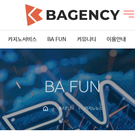
카지노서비스
BA FUN
커뮤니티
이용안내
BA FUN
BA FUN
카지노뉴스
chevron_right
chevron_right