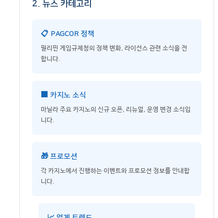
2. 뉴스 카테고리
📋 PAGCOR 정책
필리핀 게임규제청의 정책 변화, 라이선스 관련 소식을 전
합니다.
🏢 카지노 소식
마닐라 주요 카지노의 신규 오픈, 리뉴얼, 운영 변경 소식입
니다.
🎁 프로모션
각 카지노에서 진행하는 이벤트와 프로모션 정보를 안내합
니다.
📈 업계 트렌드