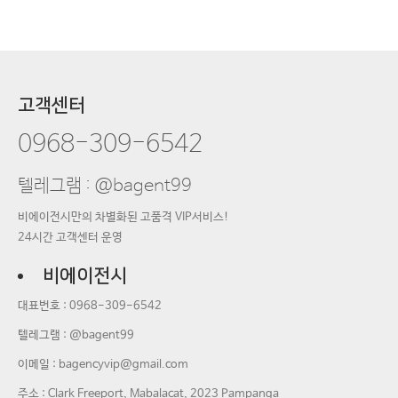
고객센터
0968-309-6542
텔레그램 : @bagent99
비에이전시만의 차별화된 고품격 VIP서비스!
24시간 고객센터 운영
비에이전시
대표번호 :
0968-309-6542
텔레그램 : @bagent99
이메일 :
bagencyvip@gmail.com
주소 : Clark Freeport, Mabalacat, 2023 Pampanga