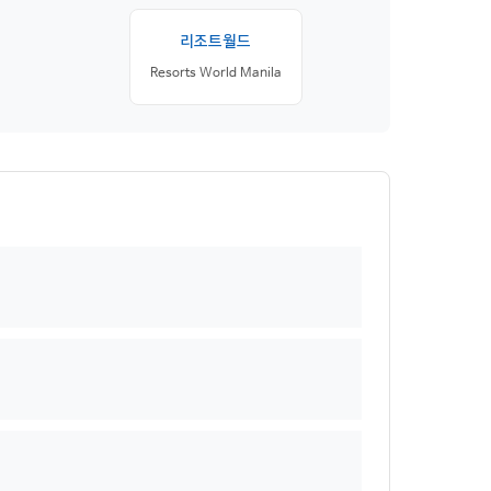
리조트월드
Resorts World Manila