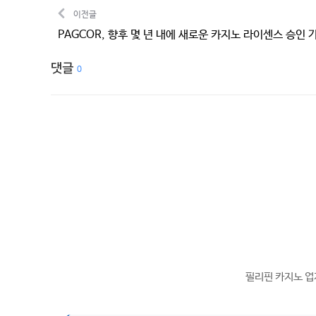
이전글
PAGCOR, 향후 몇 년 내에 새로운 카지노 라이센스 승인 
댓글
0
필리핀 카지노 업