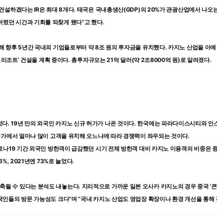
건설하겠다는 IR은 최대 8개다. 태국은 국내총생산(GDP)의 20%가 관광산업에서 나오는
렸던 시간과 기회를 되찾게 됐다”고 했다.
해 향후 5년간 국내외 기업들로부터 약 8조 원의 투자금을 유치했다. 카지노 산업을 아
합 리조트’ 건설을 계획 중이다. 총투자규모는 21억 달러(약 2조8000억 원)로 알려졌다.
. 19년 만의 외국인 카지노 신규 허가가 나온 것이다. 한국에는 파라다이스시티와 인스
 국가에서 얼마나 많이 고객을 유치해 오느냐에 따라 경쟁력이 좌우되는 것이다.
 코로나19 기간 외국인 방한객이 급감했던 시기 전체 방한객 대비 카지노 이용객의 비중은
%, 2021년엔 73%로 늘었다.
될 수 있다는 분석도 내놓는다. 지리적으로 가까운 일본 오사카 카지노의 경우 중국 ‘큰
국인들의 방문 가능성도 크다”며 “국내 카지노 산업도 영업장 확장이나 환경 개선을 통해