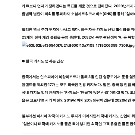
카 IR보다 먼저 개장하겠다는 목표를 세운 것으로 전해졌다. 2029년까지 
합법화 법안이 의회를 통과하자 소셜네트워크서비스(SNS)를 통해 “잃어버
필리핀 역시 추가 투자에 나서고 있다. 최근 자국 카지노 산업 활성화를 위
23개의 전자 게임 클럽을 운영 중인데, 2032년 북부 꽝닌성에 ‘반 돈 복
● 한국 카지노 업계는 긴장
한국에서는 인스파이어 복합리조트가 올해 3월 인천 영종도에서 문을 열었다
원랜드를 제외한 17개는 모두 외국인 전용 카지노다. 일본, 중국 등 인접
국내 카지노 업계 관계자는 “카지노는 ‘단골’이 많은 산업”이라고 했다.
율은 코로나19 시기 이전인 2019년까지 20% 안팎이었는데 2020년엔 46
일부에선 아시아 각국의 카지노 투자가 이어지면서 국내 카지노 산업이 위축
“일본이나 태국에 카지노를 품은 IR이 생기면 외국인 고객 유출은 물론 한