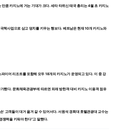
 만큼 카지노에 거는 기대가 크다. 세타 타위신 태국 총리는 4월 초 카지노
예 국책사업으로 삼고 덩치를 키우는 행보다. 베트남은 현재 10개 카지노와
파이어 리조트를 포함해 모두 18개의 카지노가 운영되고 있다. 이 중 강
 증가했다. 문화체육관광부에 따르면 외래 방한객 대비 카지노 이용객 점유
손’ 고객들이 대거 옮겨 갈 수 있어서다. 서원석 경희대 호텔관광대 교수는
 경쟁력을 키워야 한다”고 말했다.