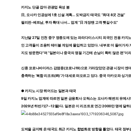
카지노 단골 잡아 관광업 육성 붐
日, 오사카 인공섬에 1호 신설 계획… 도박금지 태국도 “최대 8곳 건설”
필리핀-베트남, 투자 확대 나서… 업계 “日 개장땐 고객 뺏길수도”
지난달 27일 인천 중구 영종도에 있는 파라다이스시티 외국인 전용 카지노
인 고객들이 조용히 테이블 게임에 몰입하고 있었다. 내부로 더 들어가자 게임
지도 방문한다”며 “일본이나 중국의 명절 기간에 손님이 특히 많은 편”이라
신종 코로나바이러스 감염증(코로나19)으로 가라앉았던 관광 시장이 엔데믹
충족하는 ‘복합 리조트(IR)’가 대세로 떠오르고 있다. 중국 마카오와 싱
● 카지노 시장 뛰어드는 일본과 태국
9일 카지노 업계에 따르면 일본 금융회사 오릭스는 오사카 해변의 유메시마 인
2029년 하반기(7∼12월)다. 일본은 이 리조트로 연간 2000만 명에 달
도박을 금지해 온 태국도 최근 카지노 합법화로 방향을 틀었다. 태국 정부