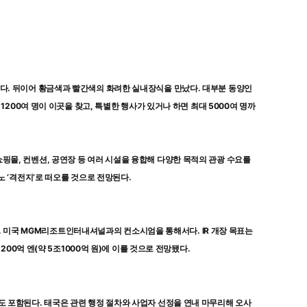
었다. 뒤이어 황금색과 빨간색의 화려한 실내장식을 만났다. 대부분 동양인
1200여 명이 이곳을 찾고, 특별한 행사가 있거나 하면 최대 5000여 명까
핑몰, 컨벤션, 공연장 등 여러 시설을 융합해 다양한 목적의 관광 수요를
노 ‘격전지’로 떠오를 것으로 전망된다.
이다. 미국 MGM리조트인터내셔널과의 컨소시엄을 통해서다. IR 개장 목표는
00억 엔(약 5조1000억 원)에 이를 것으로 전망됐다.
도 포함된다. 태국은 관련 행정 절차와 사업자 선정을 연내 마무리해 오사