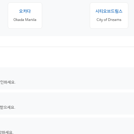
오카다
시티오브드림스
Okada Manila
City of Dreams
확인하세요.
 받으세요.
파악하세요.