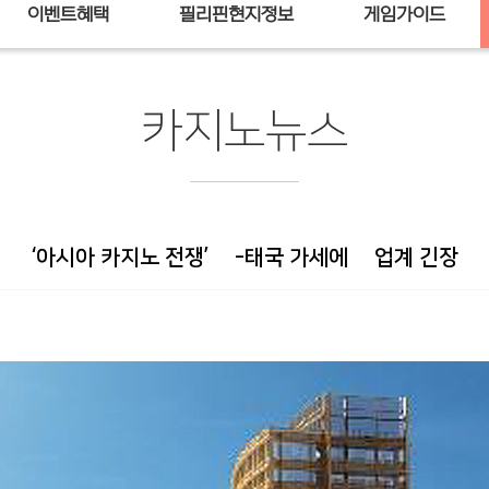
이벤트혜택
필리핀현지정보
게임가이드
카지노뉴스
‘아시아 카지노 전쟁’ 日-태국 가세에 韓업계 긴장
0