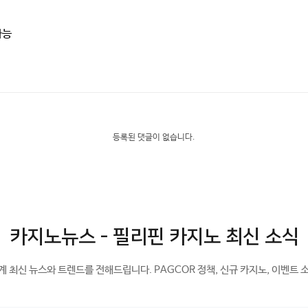
가능
등록된 댓글이 없습니다.
카지노뉴스 - 필리핀 카지노 최신 소식
계 최신 뉴스와 트렌드를 전해드립니다. PAGCOR 정책, 신규 카지노, 이벤트 