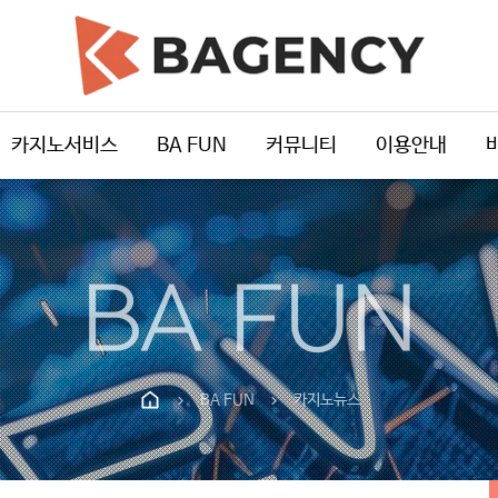
카지노서비스
BA FUN
커뮤니티
이용안내
BA FUN
BA FUN
카지노뉴스
chevron_right
chevron_right