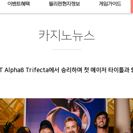
이벤트혜택
필리핀현지정보
게임가이드
카지노뉴스
T Alpha8 Trifecta에서 승리하며 첫 메이저 타이틀과 $