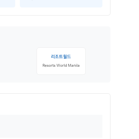
리조트월드
Resorts World Manila