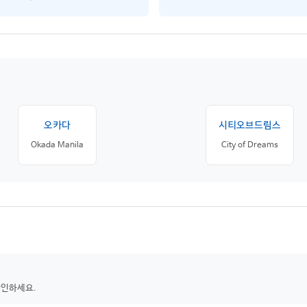
오카다
시티오브드림스
Okada Manila
City of Dreams
확인하세요.