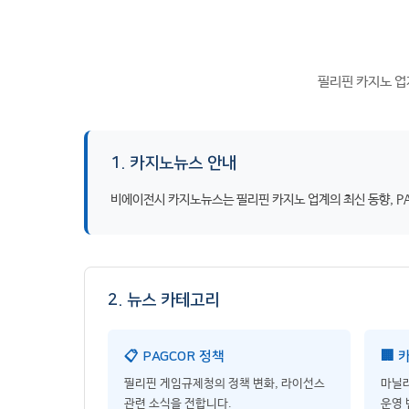
필리핀 카지노 업
1. 카지노뉴스 안내
비에이전시 카지노뉴스는 필리핀 카지노 업계의 최신 동향, PA
2. 뉴스 카테고리
📋 PAGCOR 정책
🏢 
필리핀 게임규제청의 정책 변화, 라이선스
마닐라
관련 소식을 전합니다.
운영 