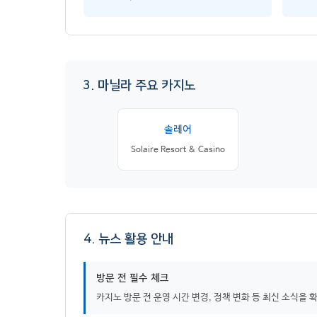
3. 마닐라 주요 카지노
솔레어
Solaire Resort & Casino
4. 뉴스 활용 안내
방문 전 필수 체크
카지노 방문 전 운영 시간 변경, 정책 변화 등 최신 소식을 