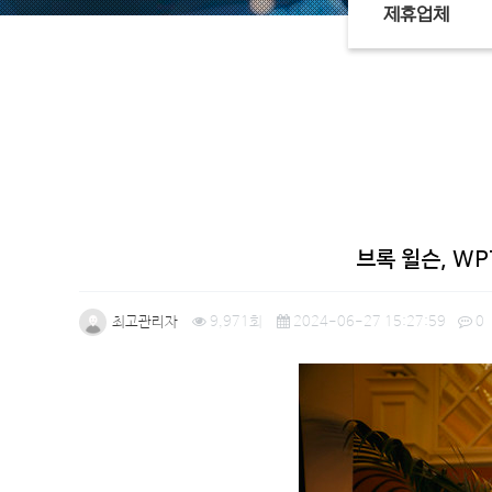
제휴업체
브록 윌슨, WP
최고관리자
9,971회
2024-06-27 15:27:59
0
본문