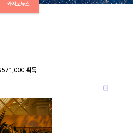
카지노뉴스
571,000 획득
list_alt