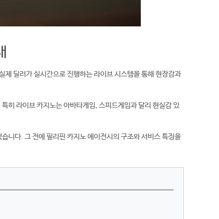
내
은 실제 딜러가 실시간으로 진행하는 라이브 시스템을 통해 현장감과
 특히 라이브 카지노는 아바타게임, 스피드게임과 달리 현실감 있
겠습니다. 그 전에 필리핀 카지노 에이전시의 구조와 서비스 특징을