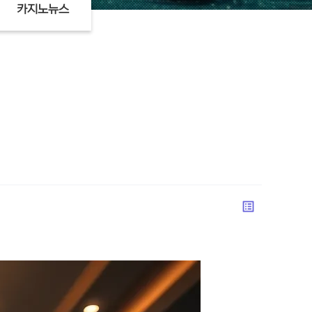
카지노뉴스
list_alt