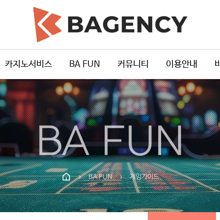
카지노서비스
BA FUN
커뮤니티
이용안내
BA FUN
BA FUN
게임가이드
chevron_right
chevron_right