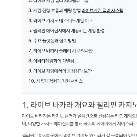
2.
라이브 게임 딜러 시스템과 역할
3.
게임 진행 흐름과 베팅 방법
라이브게임 딜러 시스템
4.
라이브 카지노 내 스피드게임 비교
5.
필리핀 에이전시에서 제공하는 게임 환경
6.
주요 플랫폼과 접속 방법
7.
라이브 바카라 플레이 시 주의사항
8.
아바타게임과의 차별점
9.
라이브 게임에서의 공정성과 보안
10.
사용자 경험과 지원 서비스
1. 라이브 바카라 개요와 필리핀 카지
라이브 바카라는 카지노 딜러가 실시간으로 진행하는 카드 게임으로
며, 다양한 카지노 에이전시를 통해 국내외 게이머에게 서비스되고
필리핀은 아시아권에서 라이브 카지노 인프라가 잘 구축되어 있으