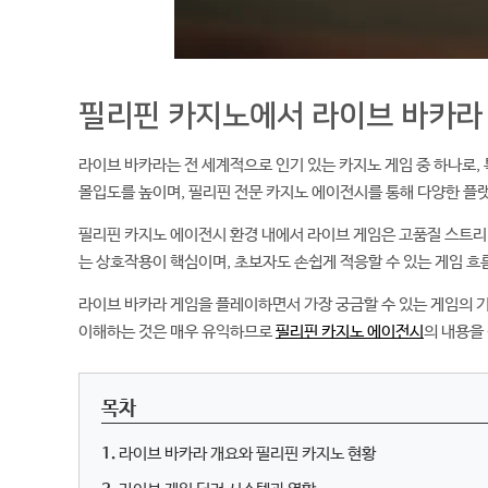
필리핀 카지노에서 라이브 바카라
라이브 바카라는 전 세계적으로 인기 있는 카지노 게임 중 하나로
몰입도를 높이며, 필리핀 전문 카지노 에이전시를 통해 다양한 플
필리핀 카지노 에이전시 환경 내에서 라이브 게임은 고품질 스트리
는 상호작용이 핵심이며, 초보자도 손쉽게 적응할 수 있는 게임 흐
라이브 바카라 게임을 플레이하면서 가장 궁금할 수 있는 게임의 
이해하는 것은 매우 유익하므로
필리핀 카지노 에이전시
의 내용을
목차
1.
라이브 바카라 개요와 필리핀 카지노 현황